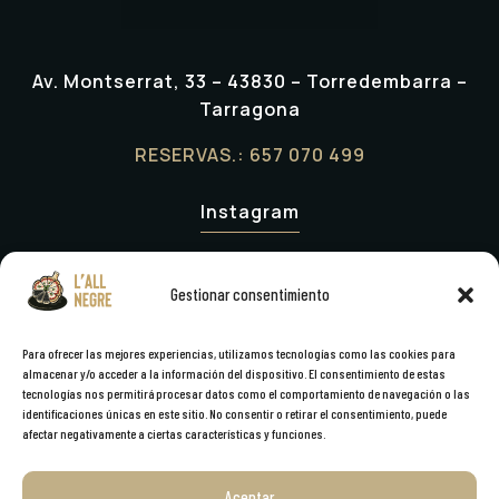
Av. Montserrat, 33 – 43830 – Torredembarra –
Tarragona
RESERVAS.: 657 070 499
Instagram
Reseñas Google
The Forch
Gestionar consentimiento
Trip Advisor
Para ofrecer las mejores experiencias, utilizamos tecnologías como las cookies para
almacenar y/o acceder a la información del dispositivo. El consentimiento de estas
tecnologías nos permitirá procesar datos como el comportamiento de navegación o las
identificaciones únicas en este sitio. No consentir o retirar el consentimiento, puede
afectar negativamente a ciertas características y funciones.
AVISO LEGAL
–
POLÍTICA DE PRIVACIDAD
–
POLÍTICA DE
COOCKIES
Aceptar